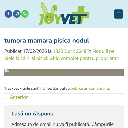
Sari
la
conținut
tumora mamara pisica nodul
Publicat
17/02/2026
la
1320 &ori; 2048
în
Nodulii pe
piele la câini și pisici: Ghid complet pentru proprietari
Trackback-urile sunt închise, dar puteți
publica un comentariu
.
←
Anterior
Lasă un răspuns
Adresa ta de email nu va fi publicată.
Câmpurile