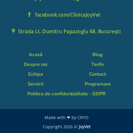
facebook.com/ClinicaJoyVet
Strada Lt. Dumitru Papazoglu 68, București
Acasă
Blog
Despre noi
Tarife
Echipa
Contact
Servicii
Programare
Politica de confidențialitate - GDPR
Made with ❤ by
CRYO
Copyright 2026 ©
JoyVet