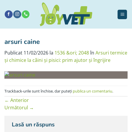
Sari
la
conținut
arsuri caine
Publicat
11/02/2026
la
1536 &ori; 2048
în
Arsuri termice
și chimice la câini și pisici: prim ajutor și îngrijire
Trackback-urile sunt închise, dar puteți
publica un comentariu
.
←
Anterior
Următorul
→
Lasă un răspuns