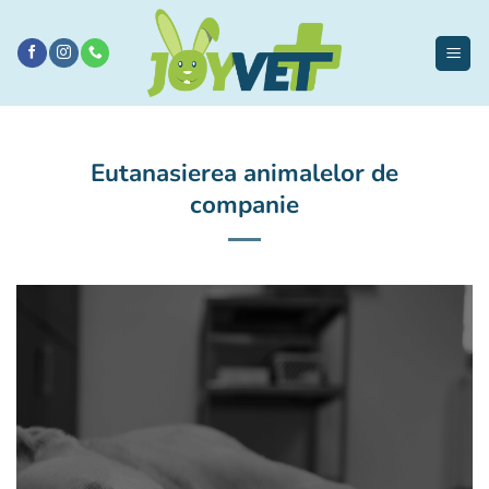
Sari
la
conținut
Eutanasierea animalelor de
companie