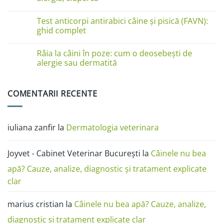
de
piele
Niciun
la
comentariu
Test anticorpi antirabici câine și pisică (FAVN):
pisici
la
în
Boli
ghid complet
imagini:
de
dermatită
piele
Niciun
miliară,
la
comentariu
Râia la câini în poze: cum o deosebești de
ciupercă,
câini
la
alergii
în
Test
alergie sau dermatită
și
poze:
anticorpi
râie
dermatita,
antirabici
Niciun
râia,
câine
comentariu
alergia,
și
la
COMENTARII RECENTE
ciuperca
pisică
Râia
(FAVN):
la
ghid
câini
complet
în
poze:
iuliana zanfir
la
Dermatologia veterinara
cum
o
deosebești
de
Joyvet - Cabinet Veterinar București
la
Câinele nu bea
alergie
sau
dermatită
apă? Cauze, analize, diagnostic și tratament explicate
clar
marius cristian
la
Câinele nu bea apă? Cauze, analize,
diagnostic și tratament explicate clar