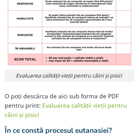
Evaluarea calit
ă
ț
ii vie
ț
ii pentru c
â
ini
ș
i pisici
O po
ț
i desc
ă
rca de aici sub forma de PDF
pentru print:
Evaluarea calit
ă
ț
ii vie
ț
ii pentru
c
â
ini
ș
i pisici
În ce constă procesul eutanasiei?