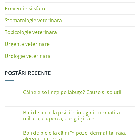
Preventie si sfaturi
Stomatologie veterinara
Toxicologie veterinara
Urgente veterinare
Urologie veterinara
POSTĂRI RECENTE
Câinele se linge pe lăbuțe? Cauze și soluții
Niciun
comentariu
la
Câinele
Boli de piele la pisici în imagini: dermatită
se
miliară, ciupercă, alergii și râie
linge
pe
Niciun
lăbuțe?
comentariu
Cauze
Boli de piele la câini în poze: dermatita, râia,
la
și
Boli
alergia, ciuperca
soluții